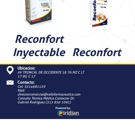
Reconfort
Inyectable
Reconfort
Ubicacion:
AV TRONCAL DE OCCIDENTE 18 76 MZ C LT
17 BG C 17
Contacto:
Cel: 3214681129
Mail:
directorcomercial@cellsfarmaceutica.com
Consulta Técnica Médica Contactar Dr.
Gabriel Rodriguez (313 850 1091)